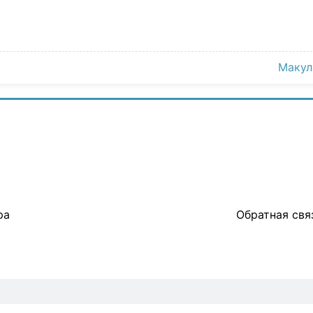
Макул
ра
Обратная свя