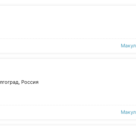
Макул
олгоград, Россия
Макул