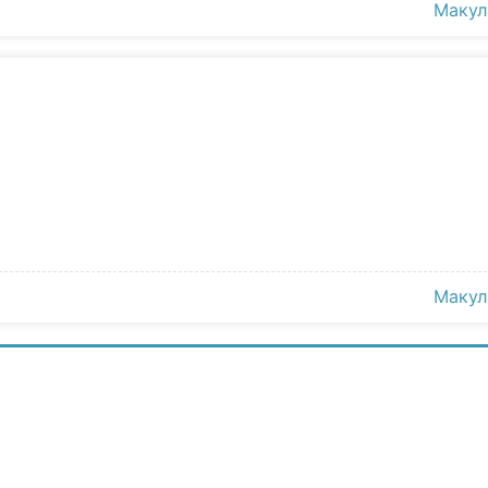
Макул
Макул