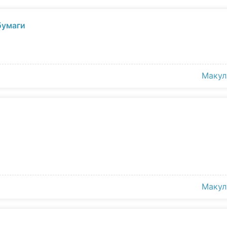
бумаги
Макул
Макул