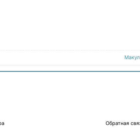
Макул
ра
Обратная свя