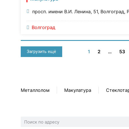
просп. имени В.И. Ленина, 51, Волгоград, 
Волгоград
1
2
…
53
Загрузить ещё
Металлолом
Макулатура
Стеклота