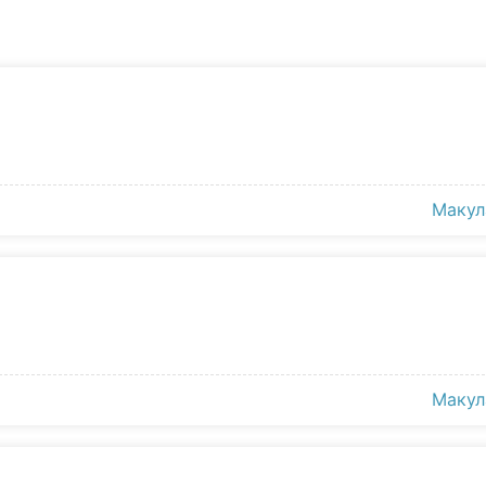
Макул
Макул