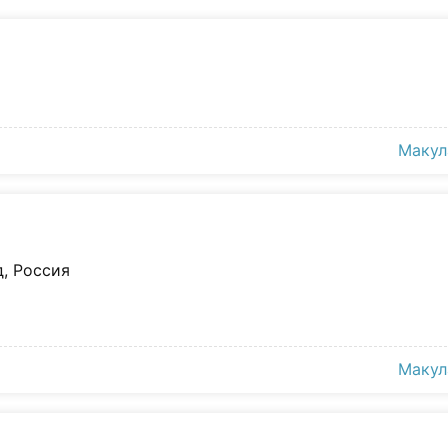
Макул
д, Россия
Макул