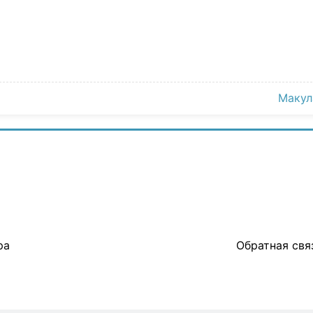
Макул
ра
Обратная свя