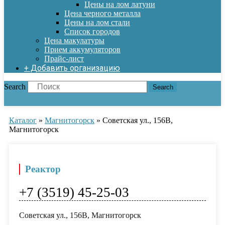
Цены на лом латуни
Цена черного металла
Цены на лом стали
Список городов
Цена макулатуры
Прием аккумуляторов
Прайс-лист
+ Добавить организацию
Search
Search
Каталог
»
Магнитогорск
»
Советская ул., 156В,
Магнитогорск
Реактор
+7 (3519) 45-25-03
Советская ул., 156В, Магнитогорск