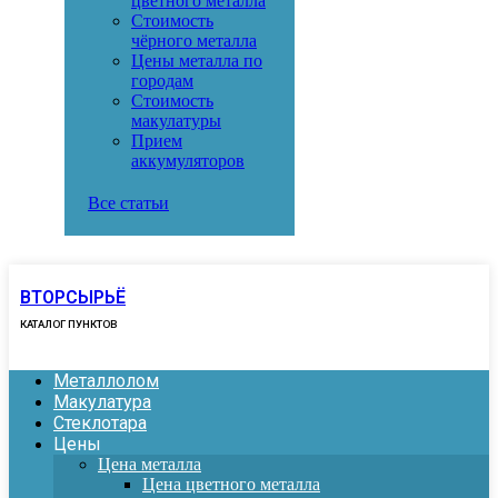
цветного металла
Стоимость
чёрного металла
Цены металла по
городам
Стоимость
макулатуры
Прием
аккумуляторов
Все статьи
ВТОРСЫРЬЁ
КАТАЛОГ ПУНКТОВ
Металлолом
Макулатура
Стеклотара
Цены
Цена металла
Цена цветного металла