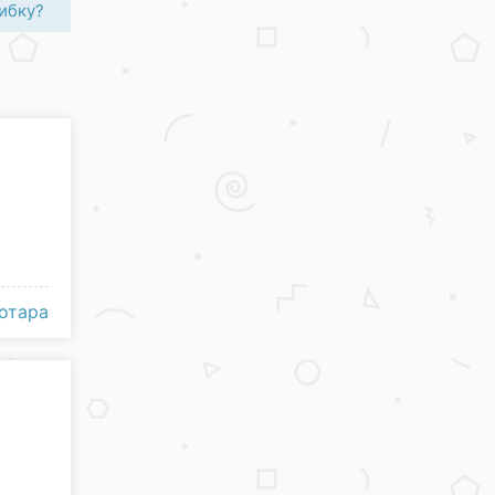
ибку?
отара