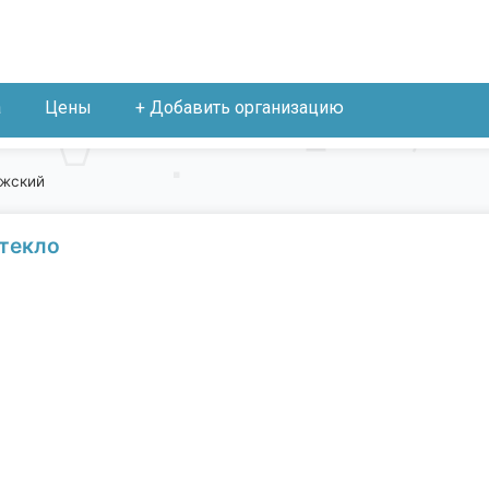
а
Цены
+ Добавить организацию
лжский
текло