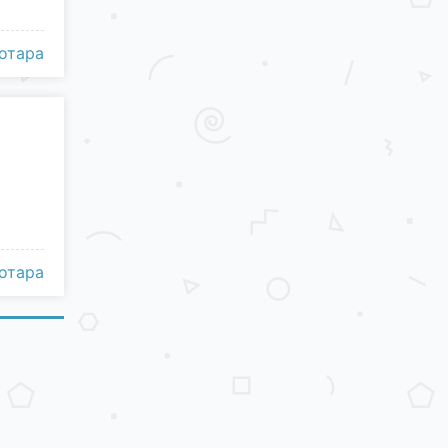
отара
отара