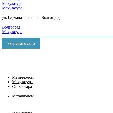
Макулатура
Макулатура
ул. Германа Титова, 9, Волгоград
Волгоград
Макулатура
Загрузить ещё
Металлолом
Макулатура
Стеклотара
Металлолом