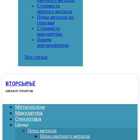
цветного металла
Стоимость
чёрного металла
Цены металла по
городам
Стоимость
макулатуры
Прием
аккумуляторов
Все статьи
ВТОРСЫРЬЁ
КАТАЛОГ ПУНКТОВ
Металлолом
Макулатура
Стеклотара
Цены
Цена металла
Цена цветного металла