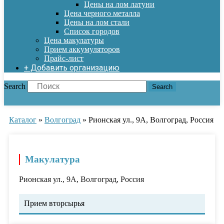
Цены на лом латуни
Цена черного металла
Цены на лом стали
Список городов
Цена макулатуры
Прием аккумуляторов
Прайс-лист
+ Добавить организацию
Search
Search
Каталог
»
Волгоград
»
Рионская ул., 9А, Волгоград, Россия
Макулатура
Рионская ул., 9А, Волгоград, Россия
Прием вторсырья